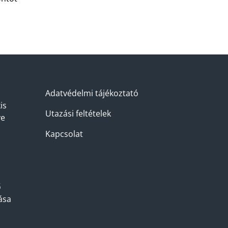
Adatvédelmi tájékoztató
is
Utazási feltételek
ve
Kapcsolat
.
ő
ása