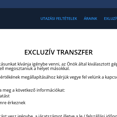
UTAZÁSI FELTÉTELEK
ÁRAINK
EXLUZÍ
EXCLUZÍV TRANSZFER
ásunkat kívánja igénybe venni, az Önök által kiválasztott gé
ell megosztaniuk a helyet másokkal.
 mértékének megállapításához kérjük vegye fel velünk a kapcs
ja meg a következő információkat:
tatást
címre érkeznek
st vesz igénybe, a járatszámot illetve a le / felszállási időp