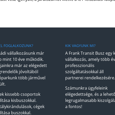
EL FOGLALKOZUNK?
KIK VAGYUNK MI?
ládi vállalkozásunk már
A Frank Transit Busz egy k
b mint 10 éve működik.
vállalkozás, amely több é
jainkra már az elégedett
professzionális
rendelők jóvoltából
szolgáltatásokkal áll
óparkunk több járművel
partnerei rendelkezésére
lt.
Számunkra ügyfeleink
ek kissebb csoportok
elégedettsége, és a lehet
lítása kisbuszokkal.
legrugalmasabb kiszolgál
tálykirándulások, cégek
a fontos!
lítása buszokkal.