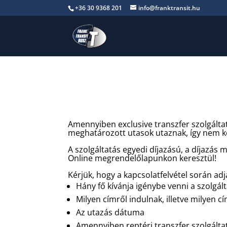
+36 30 9368 201
info@franktransit.hu
Amennyiben exclusive transzfer szolgáltat
meghatározott utasok utaznak, így nem k
A szolgáltatás egyedi díjazású, a díjazás
Online megrendelőlapunkon keresztül!
Kérjük, hogy a kapcsolatfelvétel során ad
Hány fő kívánja igénybe venni a szolgál
Milyen címről indulnak, illetve milyen 
Az utazás dátuma
Amennyiben reptéri transzfer szolgáltatá